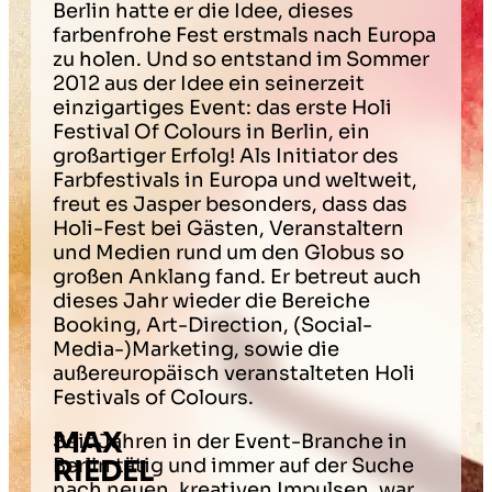
Berlin hatte er die Idee, dieses
farbenfrohe Fest erstmals nach Europa
zu holen. Und so entstand im Sommer
2012 aus der Idee ein seinerzeit
einzigartiges Event: das erste Holi
Festival Of Colours in Berlin, ein
großartiger Erfolg! Als Initiator des
Farbfestivals in Europa und weltweit,
freut es Jasper besonders, dass das
Holi-Fest bei Gästen, Veranstaltern
und Medien rund um den Globus so
großen Anklang fand. Er betreut auch
dieses Jahr wieder die Bereiche
Booking, Art-Direction, (Social-
Media-)Marketing, sowie die
außereuropäisch veranstalteten Holi
Festivals of Colours.
MAX
Seit Jahren in der Event-Branche in
RIEDEL
Berlin tätig und immer auf der Suche
nach neuen, kreativen Impulsen, war