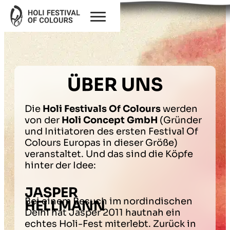
ÜBER UNS
Die
Holi Festivals Of Colours
werden
von der
Holi Concept GmbH
(Gründer
und Initiatoren des ersten Festival Of
Colours Europas in dieser Größe)
veranstaltet. Und das sind die Köpfe
hinter der Idee:
JASPER
Bei einem Besuch im nordindischen
HELLMANN
Delhi hat Jasper 2011 hautnah ein
echtes Holi-Fest miterlebt. Zurück in