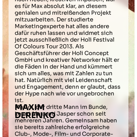
es für Max absolut klar, an diesem
genialen und mitreißenden Projekt
mitzuarbeiten. Der studierte
Marketingexperte hat alles andere
dafür ruhen lassen und widmet sich
jetzt ausschließlich der Holi Festival
Of Colours Tour 2013. Als
Geschäftsführer der Holi Concept
GmbH und kreativer Networker hält er
die Fäden in der Hand und kümmert
sich um alles, was mit Zahlen zu tun
hat. Natürlich mit viel Leidenschaft
und Engagement, denn er glaubt, dass
der Hype nach wie vor ungebrochen
ist.
MAXIM
Maxim, der dritte Mann im Bunde,
DERENKO
kennt Max und Jasper schon seit
mehreren Jahren. Gemeinsam haben
sie bereits zahlreiche erfolgreiche
Club-, Mode-, Film- und Corporate-