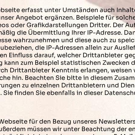
seite erfasst unter Umständen auch Inhalt
unser Angebot ergänzen. Beispiele für solc
 oder Grafikdarstellungen Dritter. Der Auf
lmäßig die Übermittlung Ihrer IP-Adresse. Da
resse wahrzunehmen und diese auch zu speic
zubeziehen, die IP-Adressen allein zur Auslie
n Einfluss darauf, welcher Drittanbieter ge
g kann zum Beispiel statistischen Zwecken d
 Drittanbieter Kenntnis erlangen, weisen 
ache hin. Beachten Sie bitte in diesem Zus
ungen zu einzelnen Drittanbietern und Diens
 Sie finden Sie ebenfalls in dieser Datensch
 Webseite für den Bezug unseres Newsletter
 Außerdem müssen wir unter Beachtung der e