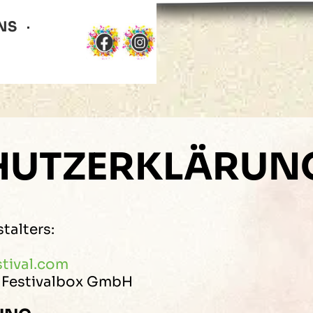
NS
HUTZERKLÄRUN
talters:
stival.com
 Festivalbox GmbH