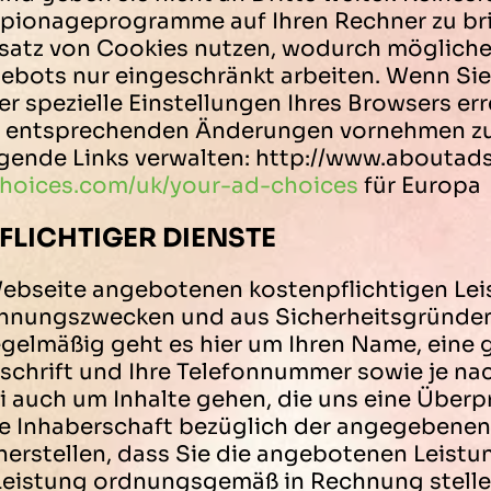
Spionageprogramme auf Ihren Rechner zu br
satz von Cookies nutzen, wodurch mögliche
bots nur eingeschränkt arbeiten. Wenn Sie 
 spezielle Einstellungen Ihres Browsers err
ie entsprechenden Änderungen vornehmen z
gende Links verwalten: http://www.aboutads.
choices.com/uk/your-ad-choices
für Europa
LICHTIGER DIENSTE
 Webseite angebotenen kostenpflichtigen Le
chnungszwecken und aus Sicherheitsgründe
gelmäßig geht es hier um Ihren Name, eine 
schrift und Ihre Telefonnummer sowie je nac
i auch um Inhalte gehen, die uns eine Übe
re Inhaberschaft bezüglich der angegebene
herstellen, dass Sie die angebotenen Leist
Leistung ordnungsgemäß in Rechnung stelle