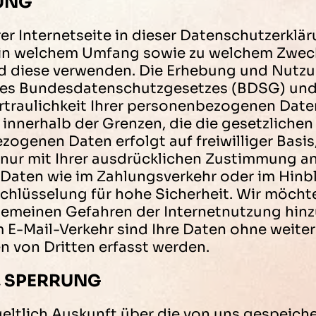
UNG
rer Internetseite in dieser Datenschutzerkl
 in welchem Umfang sowie zu welchem Zweck
d diese verwenden. Die Erhebung und Nutzun
des Bundesdatenschutzgesetzes (BDSG) und
ertraulichkeit Ihrer personenbezogenen Date
 innerhalb der Grenzen, die die gesetzlichen
ogenen Daten erfolgt auf freiwilliger Basis
nur mit Ihrer ausdrücklichen Zustimmung an 
 Daten wie im Zahlungsverkehr oder im Hinbl
chlüsselung für hohe Sicherheit. Wir möchte
lgemeinen Gefahren der Internetnutzung hinzu
m E-Mail-Verkehr sind Ihre Daten ohne weite
 von Dritten erfasst werden.
, SPERRUNG
tgeltlich Auskunft über die von uns gespei