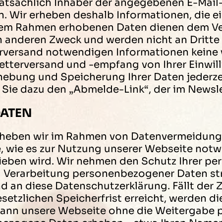
 tatsächlich Inhaber der angegebenen E-Mai
. Wir erheben deshalb Informationen, die e
esem Rahmen erhobenen Daten dienen dem V
n anderen Zweck und werden nicht an Dritt
erversand notwendigen Informationen keine 
etterversand und -empfang von Ihrer Einwil
Erhebung und Speicherung Ihrer Daten jeder
Sie dazu den „Abmelde-Link“, der im Newslet
ATEN
heben wir im Rahmen von Datenvermeidung
, wie es zur Nutzung unserer Webseite notw
eben wird. Wir nehmen den Schutz Ihrer per
d Verarbeitung personenbezogener Daten st
nd an diese Datenschutzerklärung. Fällt de
esetzlichen Speicherfrist erreicht, werden 
kann unsere Webseite ohne die Weitergabe p