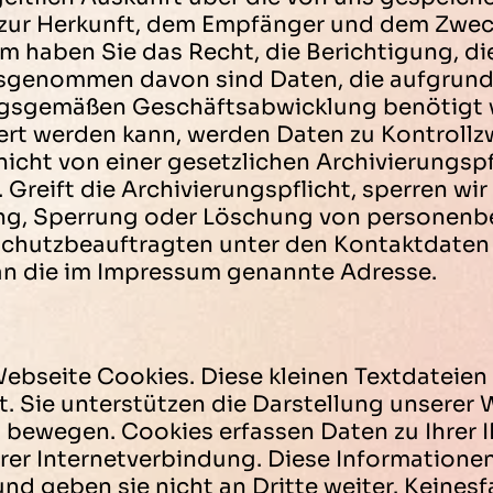
e zur Herkunft, dem Empfänger und dem Zwe
m haben Sie das Recht, die Berichtigung, d
usgenommen davon sind Daten, die aufgrund 
ngsgemäßen Geschäftsabwicklung benötigt 
iert werden kann, werden Daten zu Kontrollz
cht von einer gesetzlichen Archivierungspfl
Greift die Archivierungspflicht, sperren wir 
ung, Sperrung oder Löschung von personen
schutzbeauftragten unter den Kontaktdaten 
an die im Impressum genannte Adresse.
ebseite Cookies. Diese kleinen Textdateie
. Sie unterstützen die Darstellung unserer 
u bewegen. Cookies erfassen Daten zu Ihrer I
rer Internetverbindung. Diese Informationen
 geben sie nicht an Dritte weiter. Keinesf